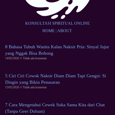
KONSULTASI SPIRITUAL ONLINE
HOME
|
ABOUT
8 Bahasa Tubuh Wanita Kalau Naksir Pria: Sinyal Jujur
yang Nggak Bisa Bohong
14/02/2026
Tidak ada komentar
5 Ciri Ciri Cowok Naksir Diam Diam Tapi Gengsi: Si
Dingin yang Bikin Penasaran
13/02/2026
Tidak ada komentar
7 Cara Mengetahui Cewek Suka Sama Kita dari Chat
(Tanpa Geer Duluan)