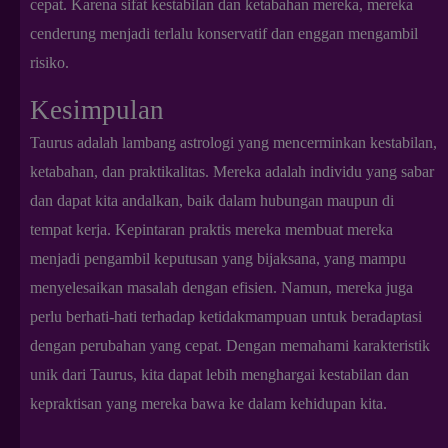
cepat. Karena sifat kestabilan dan ketabahan mereka, mereka
cenderung menjadi terlalu konservatif dan enggan mengambil
risiko.
Kesimpulan
Taurus adalah lambang astrologi yang mencerminkan kestabilan,
ketabahan, dan praktikalitas. Mereka adalah individu yang sabar
dan dapat kita andalkan, baik dalam hubungan maupun di
tempat kerja. Kepintaran praktis mereka membuat mereka
menjadi pengambil keputusan yang bijaksana, yang mampu
menyelesaikan masalah dengan efisien. Namun, mereka juga
perlu berhati-hati terhadap ketidakmampuan untuk beradaptasi
dengan perubahan yang cepat. Dengan memahami karakteristik
unik dari Taurus, kita dapat lebih menghargai kestabilan dan
kepraktisan yang mereka bawa ke dalam kehidupan kita.