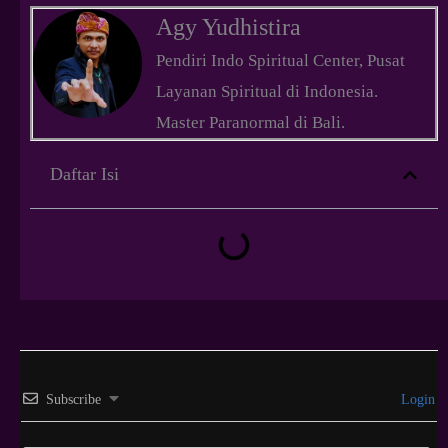
Agy Yudhistira
Pendiri Indo Spiritual Center, Pusat
Layanan Spiritual di Indonesia.
Master Paranormal di Bali.
Daftar Isi
Subscribe
Login