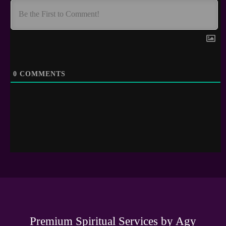
0
COMMENTS
Premium Spiritual Services by Agy